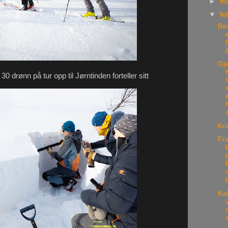
►
m
▼
fe
Be
Gj
a 30 drønn på tur opp til Jørntinden forteller sitt
Kna
Fr
t
Kal