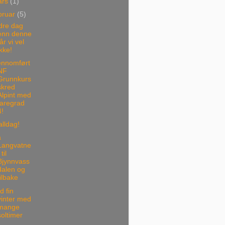
ars
(1)
bruar
(5)
dre dag
enn denne
får vi vel
ikke!
ennomført
NF
Grunnkurs
skred
Alpint med
faregrad
4!
lldag!
a
Langvatne
 til
Bjynnvass
dalen og
tilbake
d fin
vinter med
mange
soltimer