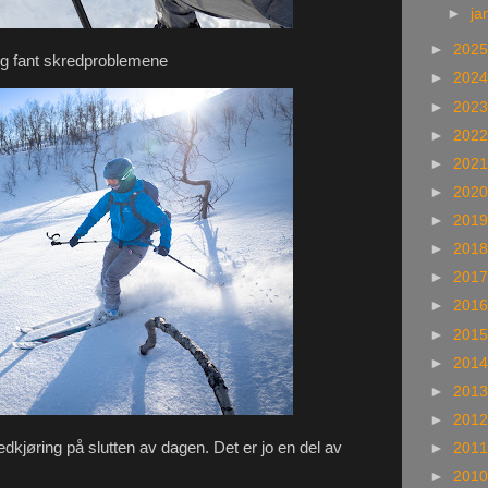
►
ja
►
202
og fant skredproblemene
►
202
►
202
►
202
►
202
►
202
►
201
►
201
►
201
►
201
►
201
►
201
►
201
►
201
nedkjøring på slutten av dagen. Det er jo en del av
►
201
►
201