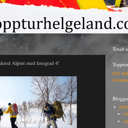
Totalt 
kred Alpint med faregrad 4!
Topptu
DNT fjel
Instagr
Blogga
▼
202
►
m
►
ap