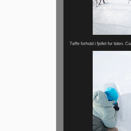
Tøffe forhold i fjellet for tiden. C