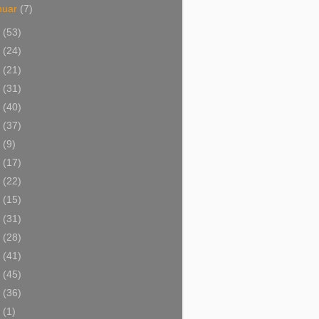
nuar
(7)
5
(53)
4
(24)
3
(21)
2
(31)
1
(40)
0
(37)
9
(9)
8
(17)
7
(22)
6
(15)
5
(31)
4
(28)
3
(41)
2
(45)
1
(36)
0
(1)