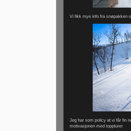
Vi fikk mye info fra snøpakken 
Jeg har som policy at vi får fin 
motivasjonen med toppturer