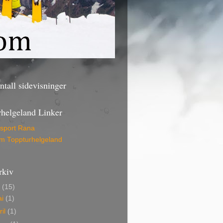
antall sidevisninger
rhelgeland Linker
lsport Rana
am Toppturhelgeland
rkiv
6
(15)
ai
(1)
ril
(1)