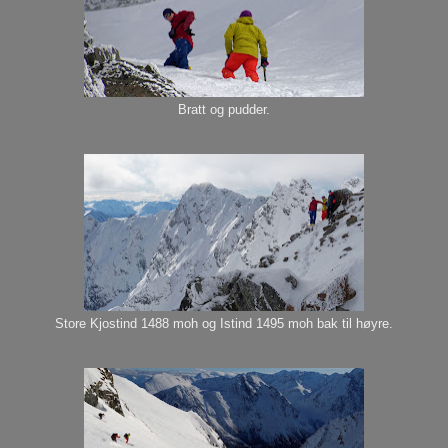
Bratt og pudder.
Store Kjostind 1488 moh og Istind 1495 moh bak til høyre.