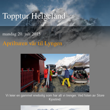
Topptur Helgeland
mandag 20. juli 2015
Aprilturen vår til Lyngen
Vi leier en gammel enebolig som har alt vi trenger. Ved foten av Store
Kjostind.