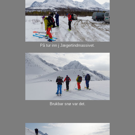
På tur inn j Jægertindmassivet.
Brukbar snø var det.