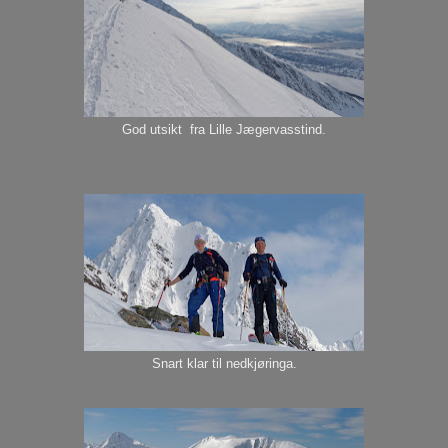
God utsikt fra Lille Jægervasstind.
Snart klar til nedkjøringa.