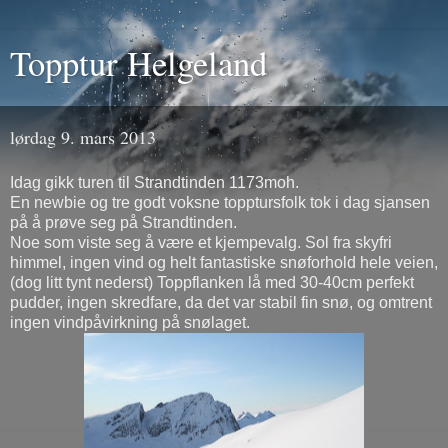
Topptur Helgeland
lørdag 9. mars 2013
Idag gikk turen til Strandtinden 1173moh.
En newbie og tre godt voksne topptursfolk tok i dag sjansen
på å prøve seg på Strandtinden.
Noe som viste seg å være et kjempevalg. Sol fra skyfri
himmel, ingen vind og helt fantastiske snøforhold hele veien,
(dog litt tynt nederst) Toppflanken lå med 30-40cm perfekt
pudder, ingen skredfare, da det var stabil fin snø, og omtrent
ingen vindpåvirkning på snølaget.