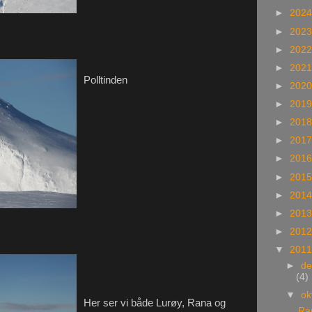
►
202
►
202
►
202
►
202
Polltinden
►
202
►
201
►
201
►
201
►
201
►
201
►
201
►
201
►
201
▼
201
►
d
(4)
▼
ok
Her ser vi både Lurøy, Rana og
Ra