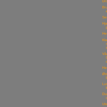
Dr
Bru
Se
Hja
He
Kla
Vår
Hø
Øs
Lu
Du
Ute