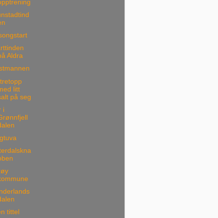
opptrening
nstadtind
en
songstart
rttinden
på Aldra
stmannen
tretopp
med litt
salt på seg
 i
Grønnfjell
dalen
gtuva
terdalskna
bben
røy
kommune
nderlands
dalen
n tittel