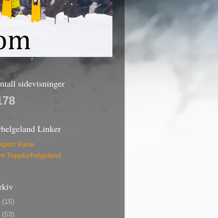
antall sidevisninger
178
rhelgeland Linker
lsport Rana
am Toppturhelgeland
rkiv
6
(15)
5
(53)