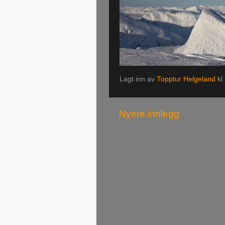
Lagt inn av
Topptur Helgeland
kl
Nyere innlegg