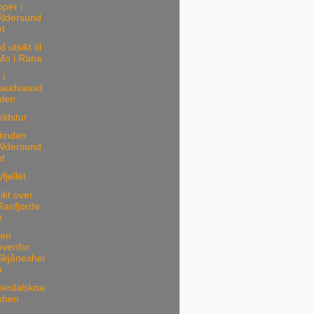
per i
Aldersund
et
 utsikt til
Mo i Rana
 i
raudvassd
alen
ldstur
tinden
Aldersund
et
fjellet
ikt over
Ranfjorde
n
ten
ovenfor
Skjåneshei
a
terdalskna
bben