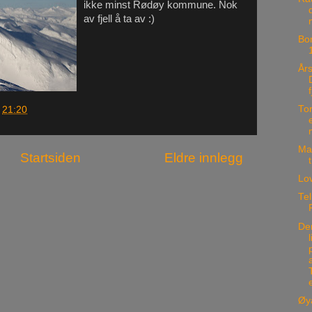
ikke minst Rødøy kommune. Nok
av fjell å ta av :)
Bom
År
Tor
.
21:20
Ma
Startsiden
Eldre innlegg
t
Lo
Tel
De
Øy