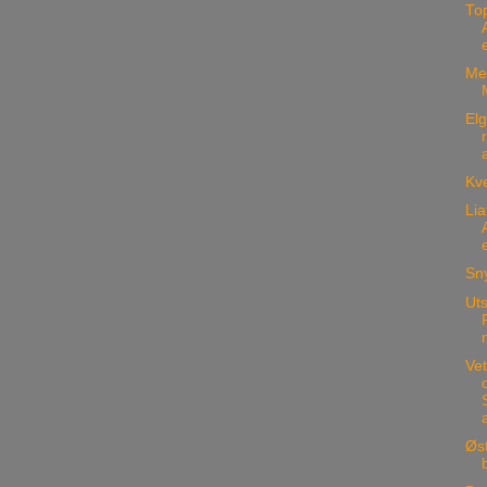
Top
Med
Elg
Kve
Lia
Sny
Uts
Ve
Øs