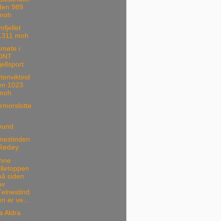
den 989
moh
fjellet
1311 moh
smøte i
DNT
fjellsport
tenviktind
en 1023
moh
rmorslotte
vund
nestinden
Rødøy
nne
lilletoppen
på siden
av
Telnestind
en er ve...
a Aldra