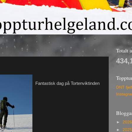
Totalt 
434,
Topptu
Fantastisk dag på Tortenviktinden
DNT fjel
Instagr
Blogga
►
202
►
202