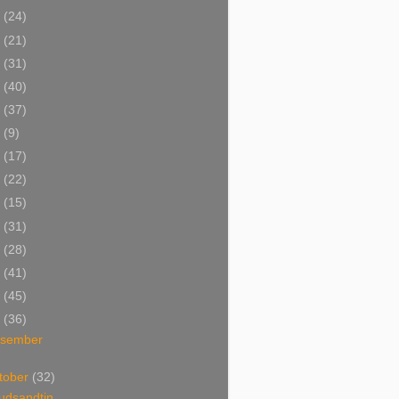
4
(24)
3
(21)
2
(31)
1
(40)
0
(37)
9
(9)
8
(17)
7
(22)
6
(15)
5
(31)
4
(28)
3
(41)
2
(45)
1
(36)
esember
tober
(32)
udsandtin