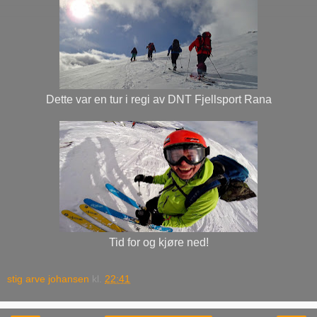
Dette var en tur i regi av DNT Fjellsport Rana
Tid for og kjøre ned!
stig arve johansen
kl.
22:41