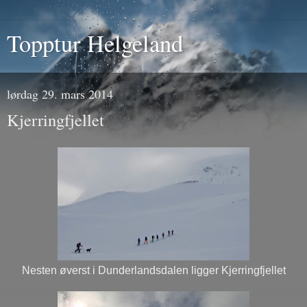
Topptur Helgeland
lørdag 29. mars 2014
Kjerringfjellet
Nesten øverst i Dunderlandsdalen ligger Kjerringfjellet