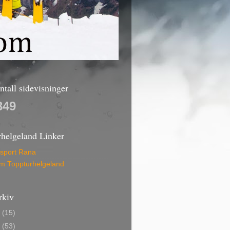
antall sidevisninger
349
rhelgeland Linker
lsport Rana
am Toppturhelgeland
rkiv
6
(15)
5
(53)