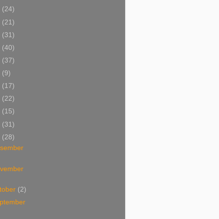
4
(24)
3
(21)
2
(31)
1
(40)
0
(37)
9
(9)
8
(17)
7
(22)
6
(15)
5
(31)
4
(28)
esember
ovember
tober
(2)
ptember