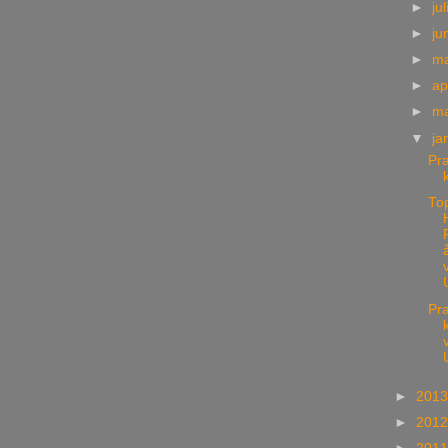
►
jul
►
ju
►
m
►
ap
►
m
▼
ja
Pr
To
Pr
►
201
►
201