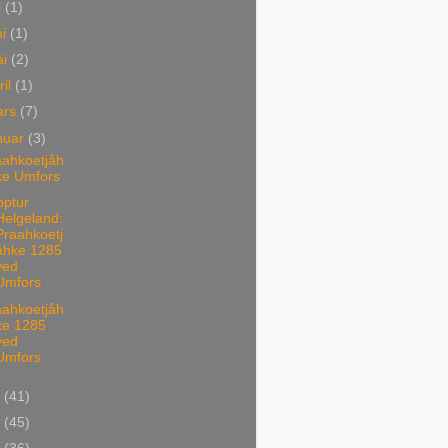
i
(1)
ni
(1)
ai
(2)
ril
(1)
ars
(7)
nuar
(3)
aahkoetjåh
ke Umfors
pptur
Helgeland:
Praahkoetj
åhke 1285
ved
Umfors
aahkoetjåh
ke 1285
ved
Umfors
3
(41)
2
(45)