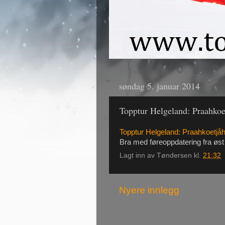
søndag 5. januar 2014
Topptur Helgeland: Praahko
Topptur Helgeland: Praahkoetj
Bra med føreoppdatering fra øst 
Lagt inn av
Tøndersen
kl.
21:32
Nyere innlegg