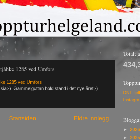
Totalt 
434,
etjåhke 1285 ved Umfors
Topptu
åhke 1285 ved Umfors
sia:-) Gammelguttan hold stand i det nye året;-)
DNT fjel
Instagr
Startsiden
Eldre innlegg
Blogga
►
202
►
202