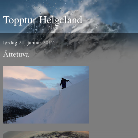
Topptur Helgeland
lørdag 21. januar 2012
Åttetuva